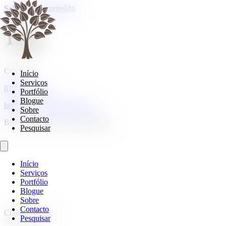
Saltar para o conteúdo
Tags
Contacto
Início
Serviços
01908 107185
Portfólio
Blogue
hello@cranberryhome.co.uk
Sobre
Contacto
Bromham, Bedford, Bedfordshire
Pesquisar
Início
Serviços
Portfólio
Blogue
Sobre
Contacto
Cranberryhome
Pesquisar