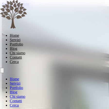
Salta al contenuto
Home
Servizi
Portfolio
Blog
Chi siamo
Contatti
Cerca
Home
Servizi
Portfolio
Blog
Chi siamo
Contatti
Cerca