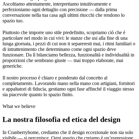
Ascoltiamo attentamente, interpretiamo intuitivamente e
perfezioniamo ogni dettaglio con precisione — dalla prima
conversazione nella tua casa agli ultimi ritocchi che rendono lo
spazio tuo.
Piuttosto che imporre uno stile predefinito, scopriamo ciò che è
particolare nel modo in cui vivi: le stanze che usi alla fine di una
lunga giornata, i pezzi di cui non ti separeresti mai, i ritmi familiari o
di intrattenimento che determinano come ogni spazio deve
funzionare. Da lì bilanciamo bellezza, funzionalità e individualità in
proporzioni che sembrano giuste — mai troppo elaborate, mai
generiche.
Il nostro processo è chiaro e ponderato dal concetto al
completamento. Lavorando mano nella mano con artigiani, fornitori
e appaltatori di fiducia, gestiamo ogni fase affinché il viaggio stesso
sia piacevole quanto lo spazio finito.
What we believe
La nostra filosofia ed etica del design
In Cranberryhome, crediamo che il design eccezionale non sia solo
visibile — si percepisce. Ogni spazio che creiamo è un’espressione